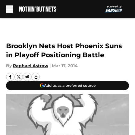
Skip to main content
Brooklyn Nets Host Phoenix Suns
in Playoff Positioning Battle
By
Raphael Astrow
|
Mar 17, 2014
Add us as a preferred source